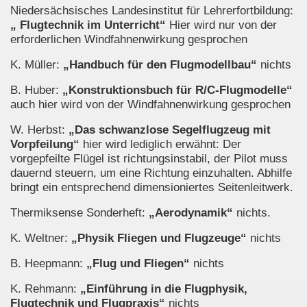
Niedersächsisches Landesinstitut für Lehrerfortbildung:
„ Flugtechnik im Unterricht“
Hier wird nur von der
erforderlichen Windfahnenwirkung gesprochen
K. Müller:
„Handbuch für den Flugmodellbau“
nichts
B. Huber:
„Konstruktionsbuch für R/C-Flugmodelle“
auch hier wird von der Windfahnenwirkung gesprochen
W. Herbst:
„Das schwanzlose Segelflugzeug mit
Vorpfeilung“
hier wird lediglich erwähnt: Der
vorgepfeilte Flügel ist richtungsinstabil, der Pilot muss
dauernd steuern, um eine Richtung einzuhalten. Abhilfe
bringt ein entsprechend dimensioniertes Seitenleitwerk.
Thermiksense Sonderheft:
„Aerodynamik“
nichts.
K. Weltner:
„Physik Fliegen und Flugzeuge“
nichts
B. Heepmann:
„Flug und Fliegen“
nichts
K. Rehmann:
„Einführung in die Flugphysik,
Flugtechnik und Flugpraxis“
nichts