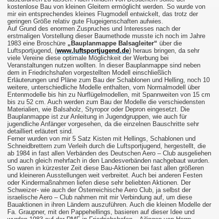
kostenlose Bau von kleinen Gleitern ermöglicht werden. So wurde von
mir ein entsprechendes kleines Flugmodell entwickelt, das trotz der
geringen Größe relativ gute Flugeigenschaften aufwies.
Auf Grund des enormen Zuspruches und Interesses nach der
erstmaligen Vorstellung dieser Baumethode musste ich noch im Jahre
1983 eine Broschüre
„Bauplanmappe Balsagleiter“
über die
Luftsportjugend, (
www.luftsportjugend.de
) heraus bringen, da sehr
viele Vereine diese optimale Möglichkeit der Werbung bei
Veranstaltungen nutzen wollten. In dieser Bauplanmappe sind neben
dem in Friedrichshafen vorgestellten Modell einschließlich
Erläuterungen und Pläne zum
Bau der Schablonen und Helling, noch 10
weitere, unterschiedliche Modelle enthalten, vom Normalmodell über
Entenmodelle bis hin zu Nurflügelmodellen, mit Spannweiten von 15 cm
bis zu 52 cm. Auch werden zum Bau der Modelle die verschiedensten
Materialien, wie Balsaholz, Styropor oder Depron eingesetzt. Die
Bauplanmappe ist zur Anleitung in Jugendgruppen, wie auch für
jugendliche Anfänger vorgesehen, da die einzelnen Bauschritte sehr
detailliert erläutert sind.
Ferner wurden von mir 5 Satz Kisten mit Hellings, Schablonen und
Schneidbrettern zum Verleih
durch die Luftsportjugend, hergestellt,
die
ab 1984 in fast allen Verbänden des Deutschen Aero – Club ausgeliehen
und auch gleich mehrfach in den Landesverbänden nachgebaut wurden.
So waren in kürzester Zeit diese Bau-Aktionen bei fast allen größeren
und kleineren Ausstellungen weit verbreitet. Auch bei anderen Festen
oder Kindermaßnahmen liefen diese sehr beliebten Aktionen. Der
Schweizer- wie auch der Österreichische Aero Club, ja selbst der
israelische Aero – Club nahmen mit mir Verbindung auf, um diese
Bauaktionen in ihren Ländern auszuführen. Auch die kleinen Modelle der
Fa. Graupner, mit den Pappehellings, basieren auf dieser Idee und