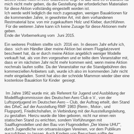
mich nicht mehr geben, da die Gestellung der erforderlichen Materialien
für diese Aktion vollständig eingestellt worden ist.
Ich werde wohl lediglich die noch zugesagten, wenigen Bauaktionen für
die kommenden Jahre, in gewohnter Art, mit dem vorhandenen
Restmaterial bzw. von mir zugekauftem Holz und Kleber, durchführen.
Für die weiteren Jahre kann ich keine Zusage für diese Aktionen mehr
geben.
Ende der Vorbemerkung vom Juni 2015.
Ein weiteres Problem stellte sich 2016 ein. In diesem Jahr erfuhr ich,
dass sich ein Händler über meine Aktion bei einem Flugplatzevent
beschwert hat, da er durch meine Aktion angeblich weniger Modelle
verkauft hat, als von ihm vorgesehen und er teilte dem Veranstalter mit,
dass er im nächsten Jahr nicht mehr kommen wird, wenn meine Aktion
nochmals laufen sollte. Da der Veranstalter nur die Standgebühren des
kommerziellen Anbieters sah, wurde ich also im kommenden Jahr nicht
mehr eingeladen. Somit hat also der schnöde Mammon wieder über eine
kostenlose Bauaktion für Kinder gesiegt.
Im Jahre 1982 wurde mir, als Referent für Jugend und Ausbildung der
Modellflugkommission des Deutschen Aero Club e.V., von der
Luftsportjugend im Deutschen Aero – Club, der Auftrag erteilt, den Stand
des DAeC auf der Ausstellung RMF 1983 (Renn-, Motor-, und
Flugsport), Friedrichshafen, in Verbindung mit der Ausstellungsleitung,
zu gestalten. Hierzu wurde die Idee geboren, nicht nur einen rein
statischen Stand zu errichten, sondern Vorführungen mit
Saalflugmodellen und den Bau von Flugmodellen „Der kleine UHU““,
durch Jugendliche von ortsansässigen Vereinen, vor dem Publikum
auszuführen zu lassen. Auch Kindern von Besuchern sollte der