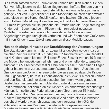
Die Organisatoren dieser Bauaktionen können natürlich nicht auf einen
Run von Mitgliedern zu den Modellflugvereinen hoffen. Bei den von mir
in diesen Jahrzehnten durchgeführten Aktionen konnte lediglich eine
geringe Zahl von Jugendlichen für den Modellflug so interessiert werden,
dass diese ein größeres Modell kauften und bauten. Ob diese jedoch
anschließend Modellflugpiloten blieben, entzieht sich meiner Kenntnis.
Für mich ist jedoch die Hauptsache die Freude und die Begeisterung der
Kinder beim Bauen und beim Fliegen mit ihren selbst gebauten
Modellen zu sehen und wie stolz diese dann die Modelle ihren
Angehörigen zeigen und gleich vorführen und wie Eltern oder Großeltern
mit ihren Kindern bzw. Enkeln zusammen diese Modelle bauen.
Nun noch einige Hinweise zur Durchführung der Veranstaltungen:
Die Bauaktion kann nicht als Einzelpunkt angeboten werden, da zur
gleichen Zeit nur maximal 6 Kinder, bei 2 Standbetreuern, (im Regelfall
nur 4 Kinder) bauen können. Bei einer Einzel-Bauzeit von ca.10 Minuten
pro Modell, bei ungeübten Teilnehmern und ohne helfende Elternteile,
sind das für 50 Teilnehmer fast 90 Minuten bis alle Kinder einen Flieger
gebaut haben, was zu unzumutbaren Wartezeiten führt. Aus diesem
Grunde kann die Aktion nur eine unter vielen sein, so dass die Kinder
und Jugendlichen, bei z.B. Ferienaktionen, sich jeweils aufteilen können
und den Bastelstand nur dann besuchen kommen, wenn gerade ein
Bastelplatz frei geworden ist. Oder die Bastelaktion kann bei einem
Fest stattfinden, bei dem sich die Kinder auch anderweitig beschäftigen
können. Ich sollte eine Ferienaktion durchführen, an der 55 Kinder
teilnehmen sollten. Vorgesehen war hierbei, dass ich zuerst mit den
Kindern Flugmodelle baue und anschließend sollte eine Feuerwache
besichtigt werden, was ich genau aus den vorgenannten Gründen
ablehnte, da weitere Programmpunkte nicht vorgesehen waren.
Die Aktion könnte auch z.B. in eine Stadt-Rally integriert werden.Hier