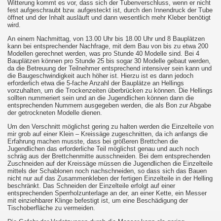
Witterung kommt es vor, dass sich der Tubenverschluss, wenn er nicht
fest aufgeschraubt bzw. aufgesteckt ist, durch den Innendruck der Tube
öffnet und der Inhalt ausläuft und dann wesentlich mehr Kleber benötigt
wird.
An einem Nachmittag, von 13.00 Uhr bis 18.00 Uhr und 8 Bauplätzen
kann bei entsprechender Nachfrage, mit dem Bau von bis zu etwa 200
Modellen gerechnet werden, was pro Stunde 40 Modelle sind. Bei 4
Bauplätzen können pro Stunde 25 bis sogar 30 Modelle gebaut werden,
da die Betreuung der Teilnehmer entsprechend intensiver sein kann und
die Baugeschwindigkeit auch höher ist. Hierzu ist es dann jedoch
erforderlich etwa die 5-fache Anzahl der Bauplätze an Hellings
vorzuhalten, um die Trockenzeiten überbrücken zu können. Die Hellings
sollten nummeriert sein und an die Jugendlichen können dann die
entsprechenden Nummern ausgegeben werden, die als Bon zur Abgabe
der getrockneten Modelle dienen.
Um den Verschnitt möglichst gering zu halten werden die Einzelteile von
mir grob auf einer Klein – Kreissäge zugeschnitten, da ich anfangs die
Erfahrung machen musste, dass bei größeren Brettchen die
Jugendlichen das erforderliche Teil möglichst genau und auch noch
schräg aus der Brettchenmitte ausschneiden. Bei dem entsprechenden
Zuschneiden auf der Kreissäge müssen die Jugendlichen die Einzelteile
mittels der Schablonen noch nachschneiden, so dass sich das Bauen
nicht nur auf das Zusammenkleben der fertigen Einzelteile in der Helling
beschränkt. Das Schneiden der Einzelteile erfolgt auf einer
entsprechenden Sperrholzunterlage an der, an einer Kette, ein Messer
mit einziehbarer Klinge befestigt ist, um eine Beschädigung der
Tischoberfläche zu vermeiden.