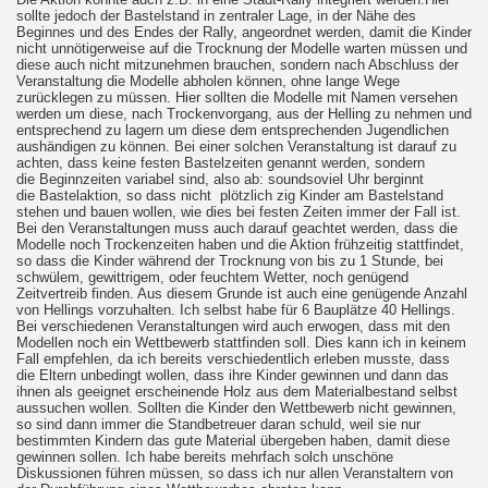
sollte jedoch der Bastelstand in zentraler Lage, in der Nähe des
Beginnes und des Endes der Rally, angeordnet werden, damit die Kinder
nicht unnötigerweise auf die Trocknung der Modelle warten müssen und
diese auch nicht mitzunehmen brauchen, sondern nach Abschluss der
Veranstaltung die Modelle abholen können, ohne lange Wege
zurücklegen zu müssen. Hier sollten die Modelle mit Namen versehen
werden um diese, nach Trockenvorgang, aus der Helling zu nehmen und
entsprechend zu lagern um diese dem entsprechenden Jugendlichen
aushändigen zu können. Bei einer solchen Veranstaltung ist darauf zu
achten, dass keine festen Bastelzeiten genannt werden, sondern
die Beginnzeiten variabel sind, also ab: soundsoviel Uhr berginnt
die Bastelaktion, so dass nicht plötzlich zig Kinder am Bastelstand
stehen und bauen wollen, wie dies bei festen Zeiten immer der Fall ist.
Bei den Veranstaltungen muss auch darauf geachtet werden, dass die
Modelle noch Trockenzeiten haben und die Aktion frühzeitig stattfindet,
so dass die Kinder während der Trocknung von bis zu 1 Stunde, bei
schwülem, gewittrigem, oder feuchtem Wetter, noch genügend
Zeitvertreib finden. Aus diesem Grunde ist auch eine genügende Anzahl
von Hellings vorzuhalten. Ich selbst habe für 6 Bauplätze 40 Hellings.
Bei verschiedenen Veranstaltungen wird auch erwogen, dass mit den
Modellen noch ein Wettbewerb stattfinden soll. Dies kann ich in keinem
Fall empfehlen, da ich bereits verschiedentlich erleben musste, dass
die Eltern unbedingt wollen, dass ihre Kinder gewinnen und dann das
ihnen als geeignet erscheinende Holz aus dem Materialbestand selbst
aussuchen wollen. Sollten die Kinder den Wettbewerb nicht gewinnen,
so sind dann immer die Standbetreuer daran schuld, weil sie nur
bestimmten Kindern das gute Material übergeben haben, damit diese
gewinnen sollen. Ich habe bereits mehrfach solch unschöne
Diskussionen führen müssen, so dass ich nur allen Veranstaltern von