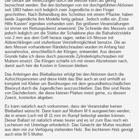
Die Gefahr der Verletzungen durch die Messer kann als gering
bezeichnet werden. Bei den bisherigen von mir durchgeführten Aktionen
seit 1983 haben sich lediglich zwei Jugendliche in den Finger
geschnitten. Nach Behandlung des Schnittes mit einem Pflaster, haben
beide Jugendliche ihre Modelle fertig gebaut. Jedoch sollte ein „Erste
Hilfe Kasten“ irgendwo vorhanden sein. Bei größeren Veranstaltungen
ist immer ein Rettungsdienst anwesend. Die Schneide des Messers soll
jedoch lediglich um die Stärke der Schablone plus die Balsaholzstärke
von 2 mm aus dem Griff heraus ragen, wobei ich Messer mit
Abbrechklingen und stufenloser Verstellmöglichkeit benutze. Die an
dem Messer vorhandenen Rändelschrauben wurden im Anfang fast
ausnahmslos, einschließlich der Klingen, entwendet. Aus diesem
Grunde habe ich diese durch passende Zylinderkopfschrauben mit
Muttern ersetzt. Die Klingen schärfe ich mit einem Abziehstein nach,
damit auch hier die Kosten in Grenzen bleiben.
Das Anbringen des Bleiballastes erfolgt bei den Aktionen durch die
Aufsichtspersonen und diese klebt das Blei auch an und umhüllt es
komplett mit Kleber um Berührungen mit dem gesundheitsschädlichen
Bleioxyd durch die Jugendlichen auszuschließen. Das Blei sind Reste
von Dachdeckern, die diese kleinen Platten meist gerne, zu diesem
Zweck, kostenlos abgeben.
Es kann natürlich auch vorkommen, dass der Veranstalter keinen
Bleiballast wünscht. Dann kann auf Muttern M 6 ausgewichen werden,
die in einem Loch mit Ø 11 mm im Rumpf befestigt werden können.
Dieser Ballast ist natürlich etwas teurer und es ist zum Bau noch ein
Locheisen mit Unterlage erforderlich. Das Gewicht der Mutter resultiert
aus dem mir zur Verfügung stehenden Holz. Bei leichterem Holz genügt
auch eine M 5 Mutter.