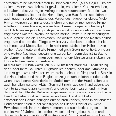
entstehen reine Materialkosten in Höhe von circa 1,50 bis 2,00 Euro pro
kleinem Modell, was ich nicht gewillt bin, von einem Kind zu erheben,
oder aber selbst zu tragen. Anfragen nach kostenlosem Material, was
auch Restmaterialien bei der Herstellung von Baukästen sein können,
auch gegen Spendenquittung des Verbandes, blieben erfolglos. Viele
Firmen wujrden von mir angeschrieben und nur einige, wenige Firmen
erteilten mir eine Absage, alle anderen Firmen reagierten überhaupt
nicht. Ich bekam jedoch günstige Kaufkonditionen angeboten, doch wer
trägt dieser Kosten? Wenn ich schon meine Freizeit, in nicht geringem
Maße, opfere und die Fahrtkosten und weitere anfallende Kosten selbst
trage, um die Idee des Fliegens weiter zu verbreiten, möchte ich nicht
auch noch auf Materialkosten, in nicht unbeträchtlicher Höhe, sitzen
bleiben, Aber heute sind alle Firmen lediglich Gewinnorientiert, ohne an
eine weitere Nachwuchsgewinnung zu denken, denn das ist ja Sache
der übrigen, anderen Firmen oder auch nur die Idee zu unterstützen, den
Fluggedanken weiter zu verbreiten.
Aus diesem Grunde werde ich in Zukunft nicht mehr die Begeisterung
der Kinder beim Bau ihres Flugmodelles erleben, oder das Strahlen in
ihren Augen, wenn sie ihren ersten selbstgebauten Flieger voller Stolz in
der Hand halten und ihren Begleitern zeigen, sehen können oder auch
wenn erwachsene Behinderte ihr Modell immer in der Hand halten und
auch bei allen weiteren Aktivitäten nicht mehr aus der Hand geben, „es
könnte ja etwas daran kommen“, und selbst beim Essen und Trinken
dann auf die Hilfe der Betreuer angewiesen sind, da sie ja nur noch eine
Hand frei haben und mit dieser einen freien Hand nicht alle
erforderlichen Handreichungen durchführen können, denn in der anderen
Hand befindet sich ja der selbstgebaute Flieger. Oder auch, wenn
Erwachsene mit ihren Kindern kommen und stolz berichten, dass sie
bereits vor 20 Jahren ein solches Modell bei mir gebaut hätten und
dieses heute noch in ihrer Glasvitrine liegt. All das wird es in Zukunft für