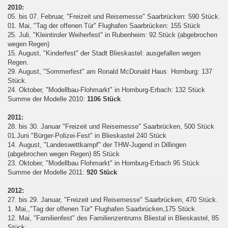
2010:
05. bis 07. Februar, "Freizeit und Reisemesse" Saarbrücken: 590 Stück.
01. Mai, "Tag der offenen Tür" Flughafen Saarbrücken: 155 Stück
25. Juli, "Kleintiroler Weiherfest" in Rubenheim: 92 Stück (abgebrochen
wegen Regen)
15. August, "Kinderfest" der Stadt Blieskastel: ausgefallen wegen
Regen.
29. August, "Sommerfest" am Ronald McDonald Haus Homburg: 137
Stück.
24. Oktober, "Modellbau-Flohmarkt" in Homburg-Erbach: 132 Stück
Summe der Modelle 2010:
1106 Stück
2011:
28. bis 30. Januar "Freizeit und Reisemesse" Saarbrücken, 500 Stück
01.Juni "Bürger-Polizei-Fest" in Blieskastel 240 Stück
14. August, "Landeswettkampf" der THW-Jugend in Dillingen
(abgebrochen wegen Regen) 85 Stück
23. Oktober, "Modellbau Flohmarkt" in Homburg-Erbach 95 Stück
Summe der Modelle 2011:
920 Stück
2012:
27. bis 29. Januar, "Freizeit und Reisemesse" Saarbrücken, 470 Stück.
1. Mai,,"Tag der offenen Tür" Flughafen Saarbrücken,175 Stück.
12. Mai, "Familienfest" des Familienzentrums Bliestal in Blieskastel, 85
Stück.