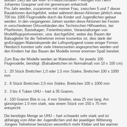
wurden 1983 auf der RMF in Friedrichshafen – Ailingen von Herrn
Johannes Graupner und mir gemeinsam entwickelt.
Pro Jahr werden, zusammen mit meiner Frau, zwischen 5 und 7 dieser
Bauaktionen durchgeführt, wobei während diesen Aktionen jährlich etwa
700 bis 1000 Flugmodelle durch die Kinder und Jugendlichen gebaut
werden. In den vergangenen Jahren wurden diese Aktionen bei Festen
in verschiedenen Ortsverbänden des Technischen Hilfswerkes, bei
Pfarrfesten, Basteltagen, Ferienfreizeiten, Veranstaltungen von
Modellflugsportvereinen, usw. durchgeführt, wobei das Bauen der
Balsagleiter für die Teilnehmer immer kostenlos ist, dies dank der
großzügigen Materialspende der Luftsportjugend sowie einiger Firmen.
Hierdurch konnten sehr viele Interessenten angesprochen werden und
den Kindern hat das Bauen der Modelle immer enormen Spaß bereitet.
Zum Bau der Modelle werden an Materialien , für jeweils 100
Flugmodelle, benötigt: (Balsabrettchen im Normalmaß von
10 x 100 cm)
1.: 20 Stück Brettchen 1,0 oder 1,5 mm Stärke, Brettchen 100 x 1000
mm
2.: 8 Stück Brettchen 2,0 mm Stärke, Brettchen 100 x 1000 mm
3.: 3 bis 4 Tuben UHU – hart á 35 Gramm,
4.: 150 Gramm Blei in ca. 4 mm Streifen, etwa 25 mm lang. Am
günstigsten 1.0 mm stark, was einem Stück von 150 x 75 mm
entspricht.
Die benötigte Menge an UHU – hart schwankt sehr stark und ist
abhängig vom Alter der Jugendlichen und der jeweiligen Witterung.
Jüngere Teilnehmer benutzen wesentlich mehr Kleber und bei warmer