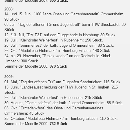
Summe der Modelle 2007:
800 Stück.
2008:
14. und 15. Juni, "100 Jahre Obst- und Gartenbauverein" Ommersheim,
90 Stück.
08.Juli, "Tag der offenen Tür und Jugendtreff" beim THW Blieskastel: 30
Stück.
12. /13. Juli, "DM F3J" auf den Fluggelände in Homburg: 80 Stück.
19. Juli, "Kleintiroler Weiherfest" in Rubenheim: 150 Stück.
26. Juli, "Sommerfest" der kath. Jugend Ommersheim: 80 Stück.
26. Okt. "Modellbau Flohmarkt" in Homburg Erbach: 140 Stück.
24. bis 29. November, "Projektwoche" an der Realschule Kirkel-
Limbach: 300 Stück
Summe der Modelle 2008:
870 Stück
2009:
01. Mai, "Tag der offenen Tür" am Flughafen Saarbrücken: 116 Stück.
13. Juni, "Landesausscheidung"der THW Jugend in St. Ingbert: 215
Stück.
26. Juli, "Kleintiroler Weiherfest" in Rubenheim: 215 Stück.
30. August, "Gemeindefest" der kath. Jugend Ommersheim: 88 Stück.
03. Okt. "Erntedankfest" des Obst- und Gartenbauvereines
Ommersheim: 45 Stück.
25. Oktober, "Modellbau Flohmarkt" in Homburg-Erbach: 110 Stück.
Summe der Modelle 2009:
732 Stück