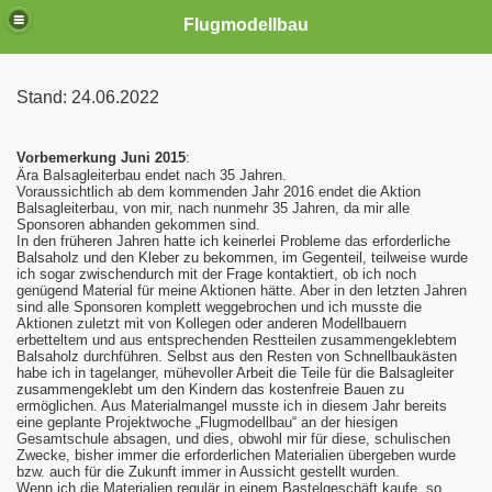
Flugmodellbau
Stand: 24.06.2022
Vorbemerkung Juni 2015
:
Ära Balsagleiterbau endet nach 35 Jahren.
Voraussichtlich ab dem kommenden Jahr 2016 endet die Aktion
Balsagleiterbau, von mir, nach nunmehr 35 Jahren, da mir alle
Sponsoren abhanden gekommen sind.
In den früheren Jahren hatte ich keinerlei Probleme das erforderliche
Balsaholz und den Kleber zu bekommen, im Gegenteil, teilweise wurde
ich sogar zwischendurch mit der Frage kontaktiert, ob ich noch
genügend Material für meine Aktionen hätte. Aber in den letzten Jahren
sind alle Sponsoren komplett weggebrochen und ich musste die
Aktionen zuletzt mit von Kollegen oder anderen Modellbauern
erbetteltem und aus entsprechenden Restteilen zusammengeklebtem
Balsaholz durchführen. Selbst aus den Resten von Schnellbaukästen
habe ich in tagelanger, mühevoller Arbeit die Teile für die Balsagleiter
zusammengeklebt um den Kindern das kostenfreie Bauen zu
ermöglichen. Aus Materialmangel musste ich in diesem Jahr bereits
eine geplante Projektwoche „Flugmodellbau“ an der hiesigen
Gesamtschule absagen, und dies, obwohl mir für diese, schulischen
Zwecke, bisher immer die erforderlichen Materialien übergeben wurde
bzw. auch für die Zukunft immer in Aussicht gestellt wurden.
Wenn ich die Materialien regulär in einem Bastelgeschäft kaufe, so