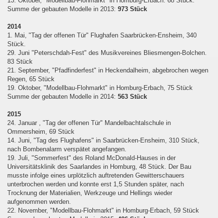
13. Oktober, "Modellbau-Flohmarkt" in Homburg-Erbach. 68 Stück.
Summe der gebauten Modelle in 2013:
973 Stück
2014
1. Mai, "Tag der offenen Tür" Flughafen Saarbrücken-Ensheim, 340
Stück.
29. Juni "Peterschdah-Fest" des Musikvereines Bliesmengen-Bolchen.
83 Stück
21. September, "Pfadfinderfest" in Heckendalheim, abgebrochen wegen
Regen, 65 Stück
19. Oktober, "Modellbau-Flohmarkt" in Homburg-Erbach, 75 Stück
Summe der gebauten Modelle in 2014:
563 Stück
2015
24. Januar , "Tag der offenen Tür" Mandelbachtalschule in
Ommersheim, 69 Stück
14. Juni, "Tag des Flughafens" in Saarbrücken-Ensheim, 310 Stück,
nach Bombenalarm verspätet angefangen.
19. Juli, "Sommerfest" des Roland McDonald-Hauses in der
Universitätsklinik des Saarlandes in Homburg, 48 Stück. Der Bau
musste infolge eines urplötzlich auftretenden Gewitterschauers
unterbrochen werden und konnte erst 1,5 Stunden später, nach
Trocknung der Materialien, Werkzeuge und Hellings wieder
aufgenommen werden.
22. November, "Modellbau-Flohmarkt" in Homburg-Erbach, 59 Stück