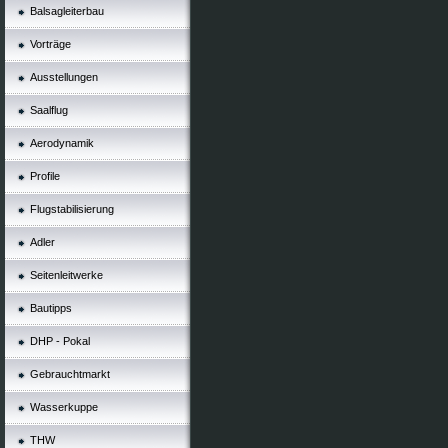
Balsagleiterbau
Vorträge
Ausstellungen
Saalflug
Aerodynamik
Profile
Flugstabilisierung
Adler
Seitenleitwerke
Bautipps
DHP - Pokal
Gebrauchtmarkt
Wasserkuppe
THW