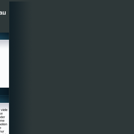
au
viele
se
oder
mme
eiten
e
nur