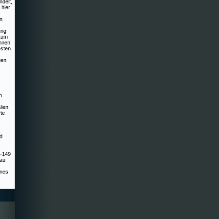
ndelt,
hier
en
ung
atum
ennen
esten
gen
n
lien
fte
d
K-149
au
ines