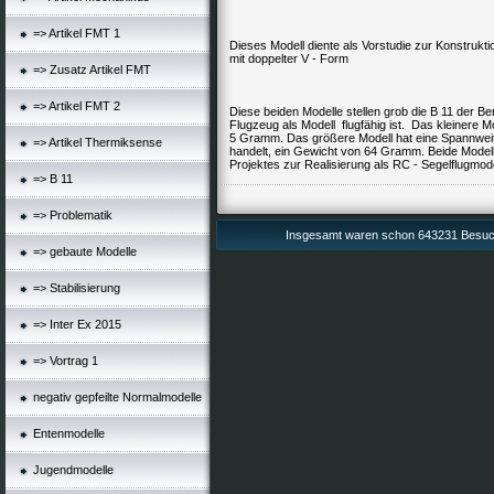
=> Artikel FMT 1
Dieses Modell diente als Vorstudie zur Konstrukt
mit doppelter V - Form
=> Zusatz Artikel FMT
=> Artikel FMT 2
Diese beiden Modelle stellen grob die B 11 der B
Flugzeug als Modell flugfähig ist. Das kleinere 
5 Gramm. Das größere Modell hat eine Spannweit
=> Artikel Thermiksense
handelt, ein Gewicht von 64 Gramm. Beide Modelle
Projektes zur Realisierung als RC - Segelflugmo
=> B 11
=> Problematik
Insgesamt waren schon 643231 Besuch
=> gebaute Modelle
=> Stabilisierung
=> Inter Ex 2015
=> Vortrag 1
negativ gepfeilte Normalmodelle
Entenmodelle
Jugendmodelle