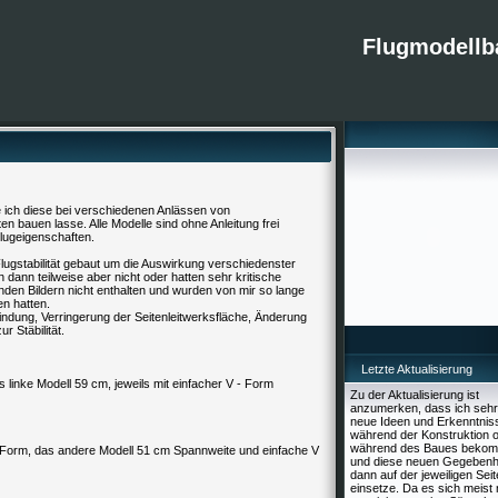
Flugmodellb
ie ich diese bei verschiedenen Anlässen von
n bauen lasse. Alle Modelle sind ohne Anleitung frei
lugeigenschaften.
lugstabilität gebaut um die Auswirkung verschiedenster
dann teilweise aber nicht oder hatten sehr kritische
den Bildern nicht enthalten und wurden von mir so lange
en hatten.
ung, Verringerung der Seitenleitwerksfläche, Änderung
 Stäbilität.
Letzte Aktualisierung
 linke Modell 59 cm, jeweils mit einfacher V - Form
Zu der Aktualisierung ist
anzumerken, dass ich sehr 
neue Ideen und Erkenntnis
während der Konstruktion 
während des Baues beko
-Form, das andere Modell 51 cm Spannweite und einfache V
und diese neuen Gegebenh
dann auf der jeweiligen Seit
einsetze. Da es sich meist 