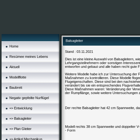
Balsagleiter
Home
Stand : 03.11.2021
Resümee meines Lebens
Dies ist eine kleine Auswahl von Balsagleitern, w
Lehrgangsteilnehmern oder sonstigen Interessente
entworfen und gebaut und alle haben recht gute F
Aktuell
Weitere Modelle habe ich zur Untersuchung der F
Modellflotte
Maßnahmen zu kontrollieren. Diese Modelle flogen 
Flugeigenschaften. Diese sind bei den nachstehen
verändert bis sie ein entsprechendes Flugverhalt
Baubrett
Diese Maßnahmen waren: Veränderung der Verwind
der Rumpflänge, sowie weitere Untersuchungen zur
Negativ gepfeilte Nurflügel
Der rechte Balsagleiter hat 42 cm Spannweite, das
=> Entwicklung
=> Balsagleiter
Modell rechts 38 cm Spannweite und doppelter V
=> Plan Gleiter
- Form
=> Artikel Mechanikus