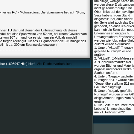
um einige, wenige Sätze ha
werden diese Ergänzungen 
nicht gesondert aufgeführt.
Oben links auf der jeweilig
ion eines RC - Motorseglers. Die Spannweite beträgt 78 cm,
Seite habe ich den Stand
eingestellt. Bei jeder Änder
der Seite wird auch das D
geändert, so dass ich erk
kann, ob die Seite den neu
erliner TU dar und dienen der Untersuchung, ob dieses
Erkennnissen entspricht.
Modell hat eine Spannweite von 52 cm, bei einem Gewicht von
Umfangreichere Ergänzun
e von 107 cm und, da es sich um ein Vollbalsamodell
werden wie folgt aufgeführt:
 fliegen recht gut. Dieses Flugmodell ist die Grundlage des
Zuletzt wurde aktualisiert:
dell mit ca. 300 cm Spannweite gewesen.
1. Unter: "Aktuell": "negativ
gepfeilte Nurflügel" wurde
ergänzt
2. "Aktuell": E-Mail Adresse
3. "Gebrauchtmarkt": hier
er (1605947 Hits) hier!
Alle Rechte vorbehalten.
wurden Bücher und Materia
ergänzt und bereits verkau
Sachen entfernt.
4. Unter: "Negativ gepfeilte
Nurflügel" "B11" wurde eine
"Gegenüberstellung B11 un
GK-102" eingefügt.
5. Unter: "negativ gepfeilte
Nurflügel" wurden unter G
einige Anmerkungen zum B
ergänzt.
6. Die Seite; "Resümee me
Lebens" ist neu eingefügt.
am 21. Februar 2022.